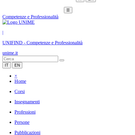
☰
Competenze e Professionalità
|
UNIFIND
-
Competenze e Professionalità
unime.it
IT
EN
×
Home
Corsi
Insegnamenti
Professioni
Persone
Pubblicazioni