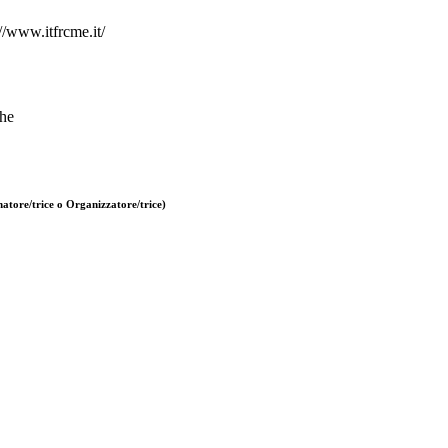
://www.itfrcme.it/
che
atore/trice o Organizzatore/trice)