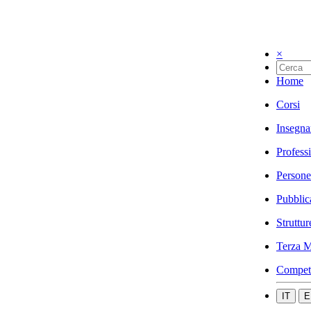
×
Home
Corsi
Insegna
Profess
Persone
Pubblic
Struttur
Terza M
Compet
IT
E