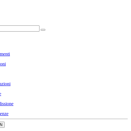
menti
ioni
azioni
e
issione
enze
N