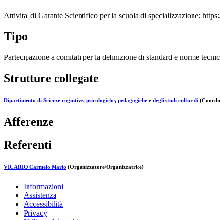
Attivita' di Garante Scientifico per la scuola di specializzazione: https
Tipo
Partecipazione a comitati per la definizione di standard e norme tecni
Strutture collegate
Dipartimento di Scienze cognitive, psicologiche, pedagogiche e degli studi culturali
(Coordin
Afferenze
Referenti
VICARIO Carmelo Mario
(Organizzatore/Organizzatrice)
Informazioni
Assistenza
Accessibilità
Privacy