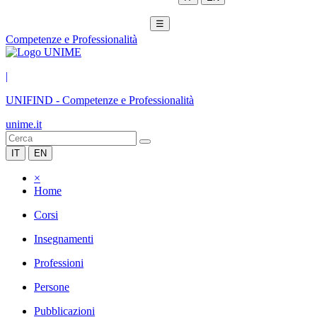
☰
Competenze e Professionalità
|
UNIFIND
-
Competenze e Professionalità
unime.it
IT
EN
×
Home
Corsi
Insegnamenti
Professioni
Persone
Pubblicazioni