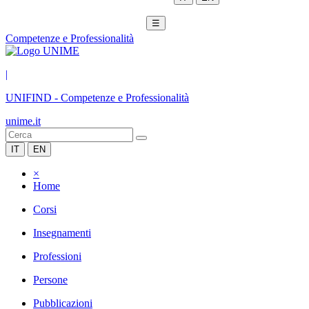
☰
Competenze e Professionalità
|
UNIFIND
-
Competenze e Professionalità
unime.it
IT
EN
×
Home
Corsi
Insegnamenti
Professioni
Persone
Pubblicazioni