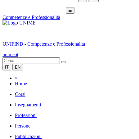
☰
Competenze e Professionalità
|
UNIFIND
-
Competenze e Professionalità
unime.it
IT
EN
×
Home
Corsi
Insegnamenti
Professioni
Persone
Pubblicazioni