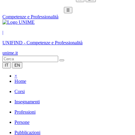
☰
Competenze e Professionalità
|
UNIFIND
-
Competenze e Professionalità
unime.it
IT
EN
×
Home
Corsi
Insegnamenti
Professioni
Persone
Pubblicazioni