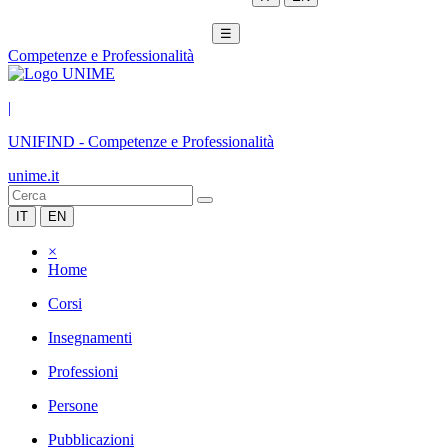
☰
Competenze e Professionalità
|
UNIFIND
-
Competenze e Professionalità
unime.it
IT
EN
×
Home
Corsi
Insegnamenti
Professioni
Persone
Pubblicazioni