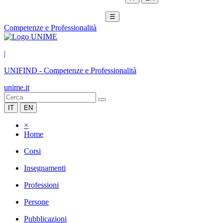
☰
Competenze e Professionalità
|
UNIFIND
-
Competenze e Professionalità
unime.it
IT
EN
×
Home
Corsi
Insegnamenti
Professioni
Persone
Pubblicazioni