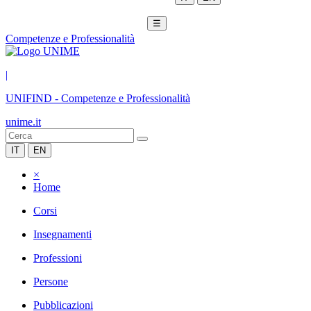
☰
Competenze e Professionalità
|
UNIFIND
-
Competenze e Professionalità
unime.it
IT
EN
×
Home
Corsi
Insegnamenti
Professioni
Persone
Pubblicazioni