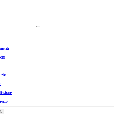
menti
ioni
azioni
e
issione
enze
N