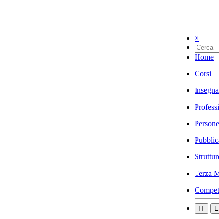
×
Home
Corsi
Insegna
Profess
Persone
Pubblic
Struttur
Terza M
Compet
IT
E