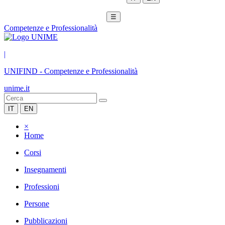
☰
Competenze e Professionalità
|
UNIFIND
-
Competenze e Professionalità
unime.it
IT
EN
×
Home
Corsi
Insegnamenti
Professioni
Persone
Pubblicazioni