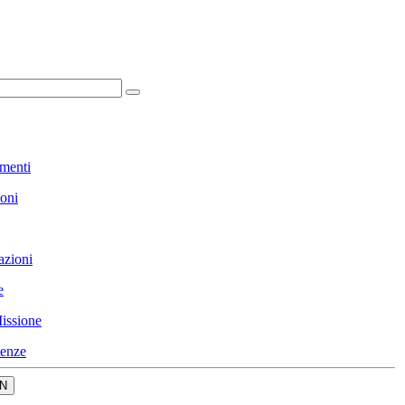
menti
ioni
azioni
e
issione
enze
N