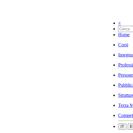
×
Home
Corsi
Insegna
Profess
Persone
Pubblic
Struttur
Terza M
Compet
IT
E