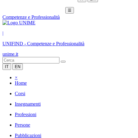
☰
Competenze e Professionalità
|
UNIFIND
-
Competenze e Professionalità
unime.it
IT
EN
×
Home
Corsi
Insegnamenti
Professioni
Persone
Pubblicazioni