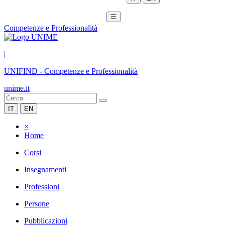
☰
Competenze e Professionalità
|
UNIFIND
-
Competenze e Professionalità
unime.it
IT
EN
×
Home
Corsi
Insegnamenti
Professioni
Persone
Pubblicazioni