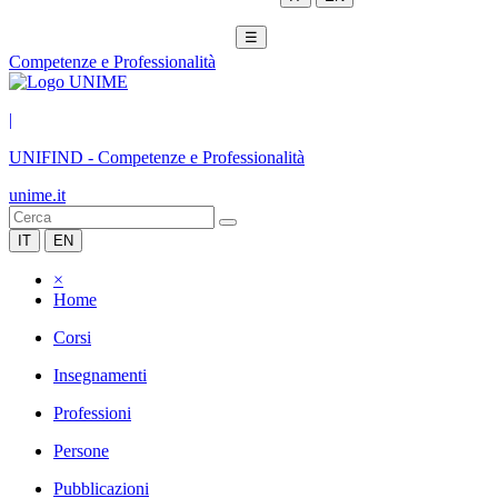
☰
Competenze e Professionalità
|
UNIFIND
-
Competenze e Professionalità
unime.it
IT
EN
×
Home
Corsi
Insegnamenti
Professioni
Persone
Pubblicazioni