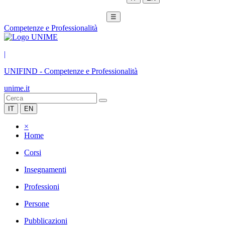
☰
Competenze e Professionalità
|
UNIFIND
-
Competenze e Professionalità
unime.it
IT
EN
×
Home
Corsi
Insegnamenti
Professioni
Persone
Pubblicazioni