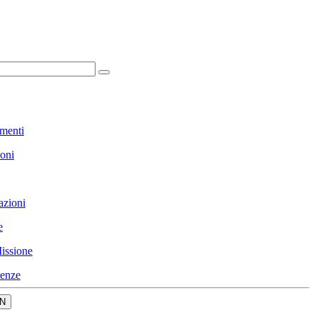
menti
ioni
azioni
e
issione
enze
N