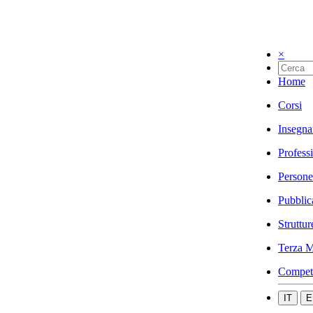
×
Home
Corsi
Insegna
Profess
Persone
Pubblic
Struttur
Terza M
Compet
IT
E