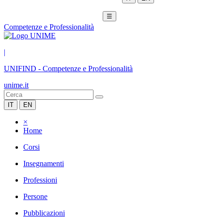
☰
Competenze e Professionalità
|
UNIFIND
-
Competenze e Professionalità
unime.it
IT
EN
×
Home
Corsi
Insegnamenti
Professioni
Persone
Pubblicazioni