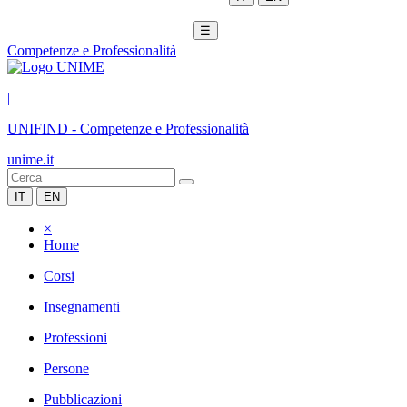
☰
Competenze e Professionalità
|
UNIFIND
-
Competenze e Professionalità
unime.it
IT
EN
×
Home
Corsi
Insegnamenti
Professioni
Persone
Pubblicazioni