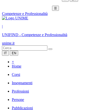
☰
Competenze e Professionalità
|
UNIFIND
-
Competenze e Professionalità
unime.it
IT
EN
×
Home
Corsi
Insegnamenti
Professioni
Persone
Pubblicazioni