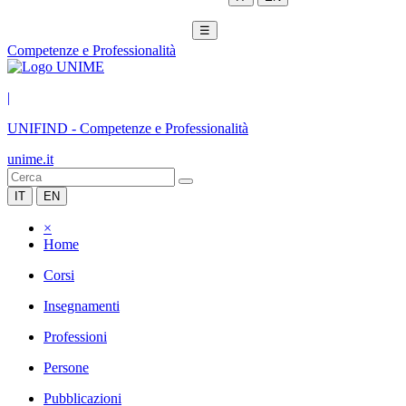
☰
Competenze e Professionalità
|
UNIFIND
-
Competenze e Professionalità
unime.it
IT
EN
×
Home
Corsi
Insegnamenti
Professioni
Persone
Pubblicazioni