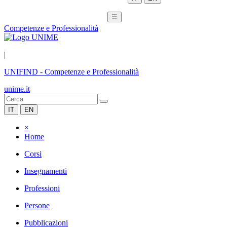
☰
Competenze e Professionalità
|
UNIFIND
-
Competenze e Professionalità
unime.it
IT
EN
×
Home
Corsi
Insegnamenti
Professioni
Persone
Pubblicazioni