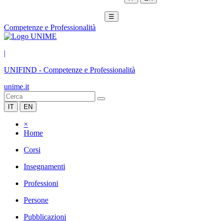
☰
Competenze e Professionalità
|
UNIFIND
-
Competenze e Professionalità
unime.it
IT
EN
×
Home
Corsi
Insegnamenti
Professioni
Persone
Pubblicazioni