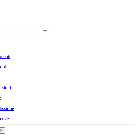
menti
ioni
azioni
e
issione
enze
N