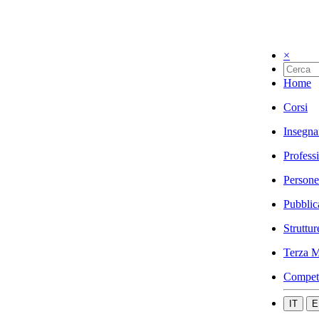
×
Home
Corsi
Insegna
Profess
Persone
Pubblic
Struttur
Terza M
Compet
IT
E