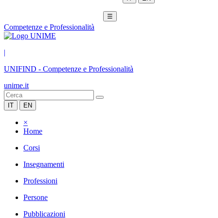
☰
Competenze e Professionalità
|
UNIFIND
-
Competenze e Professionalità
unime.it
IT
EN
×
Home
Corsi
Insegnamenti
Professioni
Persone
Pubblicazioni