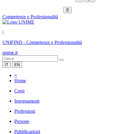
☰
Competenze e Professionalità
|
UNIFIND
-
Competenze e Professionalità
unime.it
IT
EN
×
Home
Corsi
Insegnamenti
Professioni
Persone
Pubblicazioni