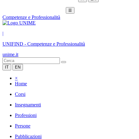
☰
Competenze e Professionalità
|
UNIFIND
-
Competenze e Professionalità
unime.it
IT
EN
×
Home
Corsi
Insegnamenti
Professioni
Persone
Pubblicazioni