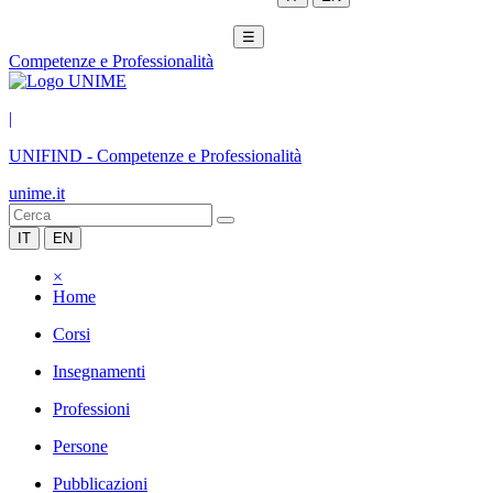
☰
Competenze e Professionalità
|
UNIFIND
-
Competenze e Professionalità
unime.it
IT
EN
×
Home
Corsi
Insegnamenti
Professioni
Persone
Pubblicazioni