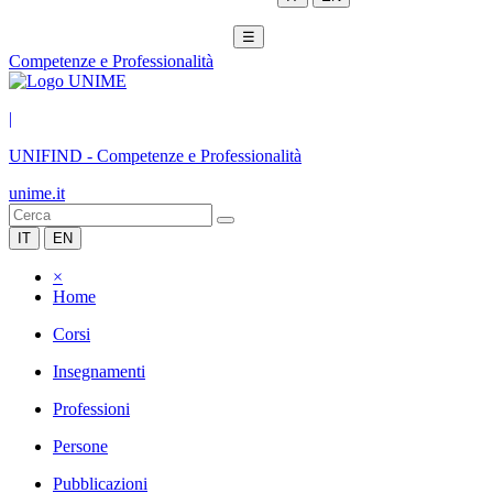
☰
Competenze e Professionalità
|
UNIFIND
-
Competenze e Professionalità
unime.it
IT
EN
×
Home
Corsi
Insegnamenti
Professioni
Persone
Pubblicazioni