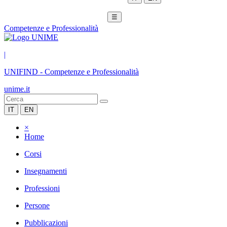
☰
Competenze e Professionalità
|
UNIFIND
-
Competenze e Professionalità
unime.it
IT
EN
×
Home
Corsi
Insegnamenti
Professioni
Persone
Pubblicazioni