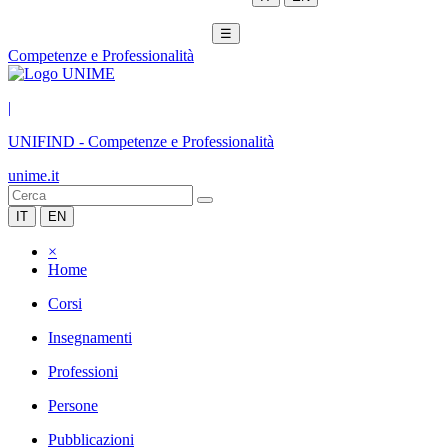
☰
Competenze e Professionalità
|
UNIFIND
-
Competenze e Professionalità
unime.it
IT
EN
×
Home
Corsi
Insegnamenti
Professioni
Persone
Pubblicazioni