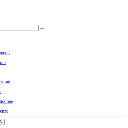
menti
ioni
azioni
e
issione
enze
N