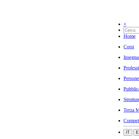
×
Home
Corsi
Insegna
Profess
Persone
Pubblic
Struttur
Terza M
Compet
IT
E