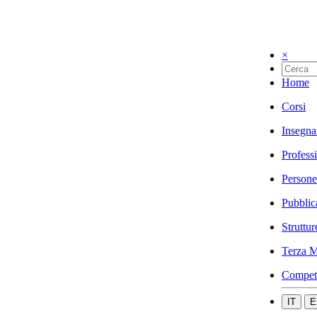
×
Home
Corsi
Insegna
Profess
Persone
Pubblic
Struttur
Terza M
Compet
IT
E