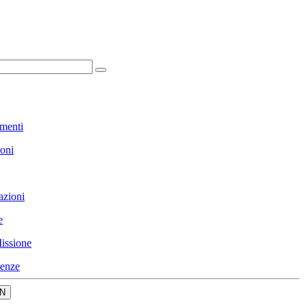
menti
ioni
azioni
e
issione
enze
N