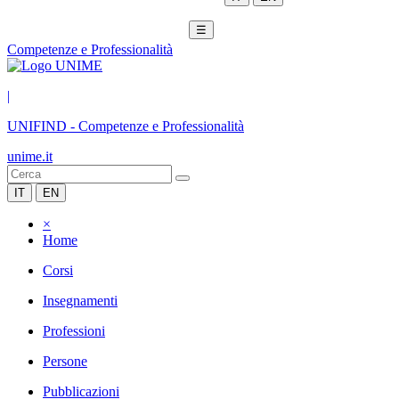
☰
Competenze e Professionalità
|
UNIFIND
-
Competenze e Professionalità
unime.it
IT
EN
×
Home
Corsi
Insegnamenti
Professioni
Persone
Pubblicazioni