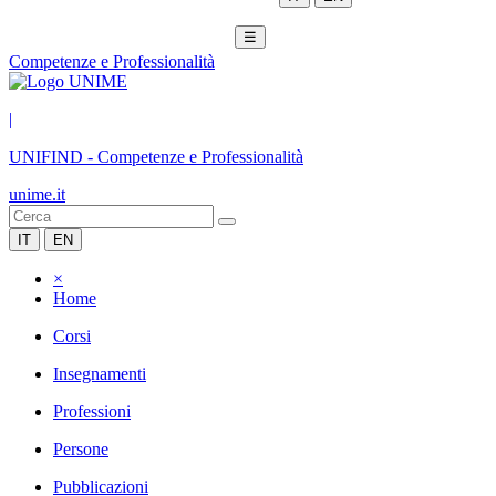
☰
Competenze e Professionalità
|
UNIFIND
-
Competenze e Professionalità
unime.it
IT
EN
×
Home
Corsi
Insegnamenti
Professioni
Persone
Pubblicazioni