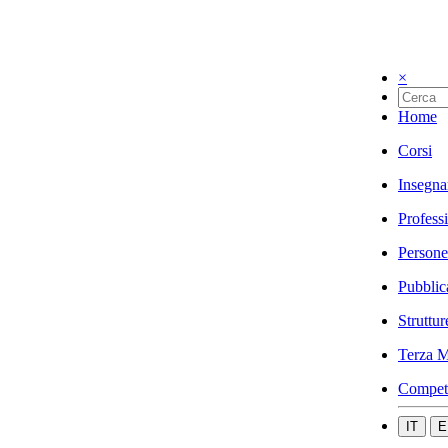
×
Home
Corsi
Insegna
Profess
Persone
Pubblic
Struttur
Terza M
Compet
IT
E