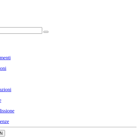
menti
ioni
azioni
e
issione
enze
N