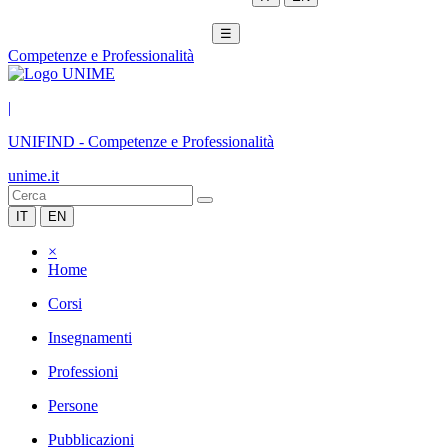
☰
Competenze e Professionalità
|
UNIFIND
-
Competenze e Professionalità
unime.it
IT
EN
×
Home
Corsi
Insegnamenti
Professioni
Persone
Pubblicazioni