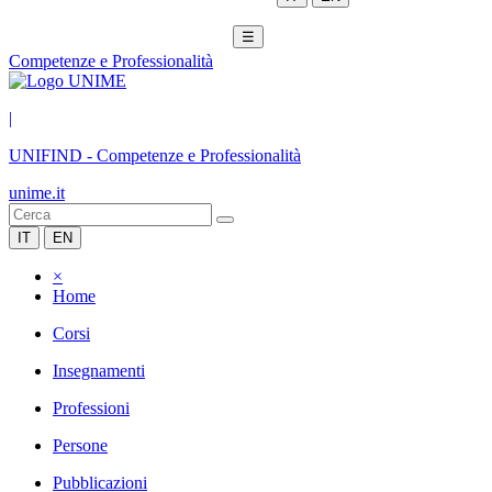
☰
Competenze e Professionalità
|
UNIFIND
-
Competenze e Professionalità
unime.it
IT
EN
×
Home
Corsi
Insegnamenti
Professioni
Persone
Pubblicazioni