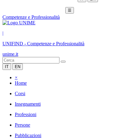
☰
Competenze e Professionalità
|
UNIFIND
-
Competenze e Professionalità
unime.it
IT
EN
×
Home
Corsi
Insegnamenti
Professioni
Persone
Pubblicazioni