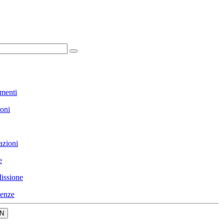
menti
ioni
azioni
e
issione
enze
N