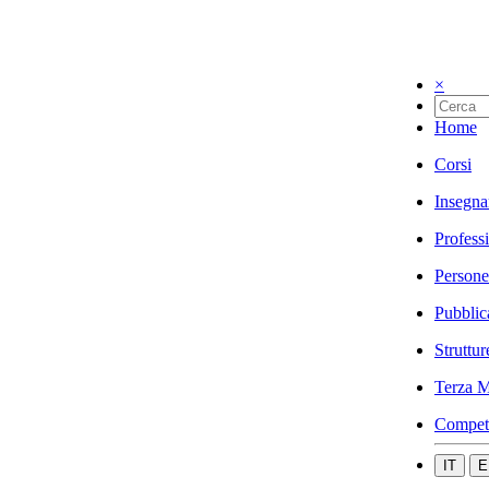
×
Home
Corsi
Insegna
Profess
Persone
Pubblic
Struttur
Terza M
Compet
IT
E