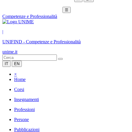
☰
Competenze e Professionalità
|
UNIFIND
-
Competenze e Professionalità
unime.it
IT
EN
×
Home
Corsi
Insegnamenti
Professioni
Persone
Pubblicazioni