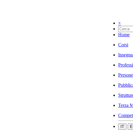
×
Home
Corsi
Insegna
Profess
Persone
Pubblic
Struttur
Terza M
Compet
IT
E