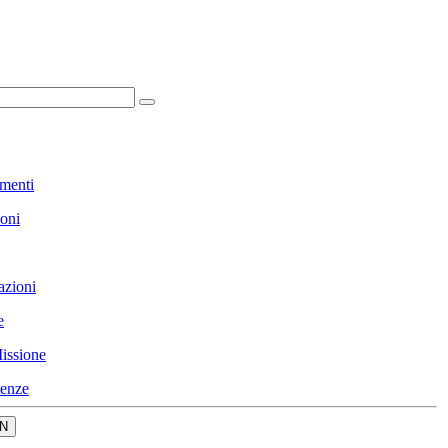
menti
ioni
azioni
e
issione
enze
N