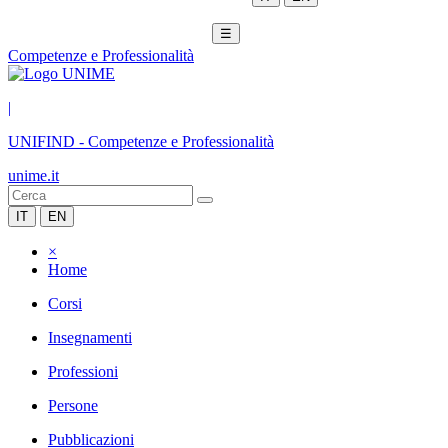
☰
Competenze e Professionalità
|
UNIFIND
-
Competenze e Professionalità
unime.it
IT
EN
×
Home
Corsi
Insegnamenti
Professioni
Persone
Pubblicazioni