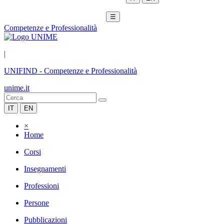
☰
Competenze e Professionalità
|
UNIFIND
-
Competenze e Professionalità
unime.it
IT
EN
×
Home
Corsi
Insegnamenti
Professioni
Persone
Pubblicazioni