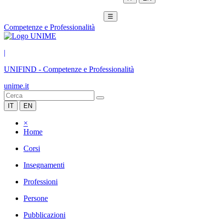
☰
Competenze e Professionalità
|
UNIFIND
-
Competenze e Professionalità
unime.it
IT
EN
×
Home
Corsi
Insegnamenti
Professioni
Persone
Pubblicazioni