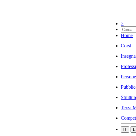
×
Home
Corsi
Insegna
Profess
Persone
Pubblic
Struttur
Terza M
Compet
IT
E