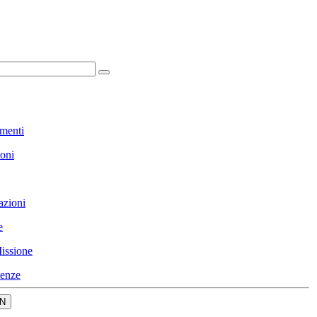
menti
ioni
azioni
e
issione
enze
N