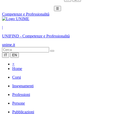
☰
Competenze e Professionalità
|
UNIFIND
-
Competenze e Professionalità
unime.it
IT
EN
×
Home
Corsi
Insegnamenti
Professioni
Persone
Pubblicazioni