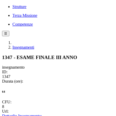
Strutture
Terza Missione
Competenze
☰
Insegnamenti
1347 - ESAME FINALE III ANNO
insegnamento
ID:
1347
Durata (ore):
64
CFU:
8
Url:
Dettaglio Insegnamento: