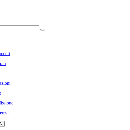
menti
ioni
azioni
e
issione
enze
N