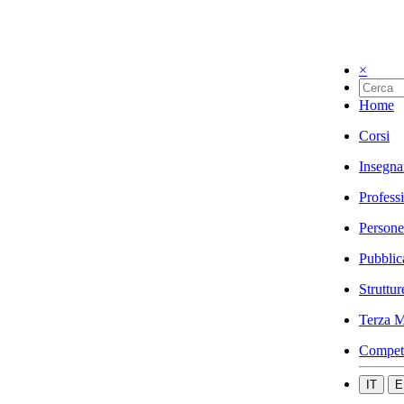
×
Home
Corsi
Insegna
Profess
Persone
Pubblic
Struttur
Terza M
Compet
IT
E