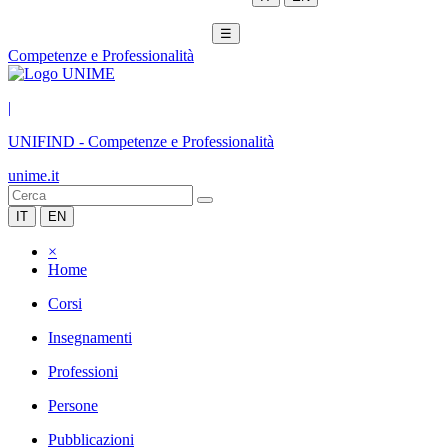
☰
Competenze e Professionalità
|
UNIFIND
-
Competenze e Professionalità
unime.it
IT
EN
×
Home
Corsi
Insegnamenti
Professioni
Persone
Pubblicazioni