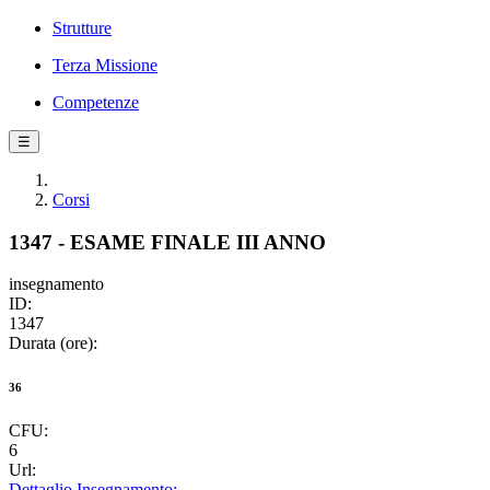
Strutture
Terza Missione
Competenze
☰
Corsi
1347 - ESAME FINALE III ANNO
insegnamento
ID:
1347
Durata (ore):
36
CFU:
6
Url:
Dettaglio Insegnamento: