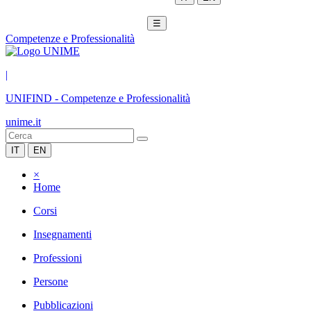
☰
Competenze e Professionalità
|
UNIFIND
-
Competenze e Professionalità
unime.it
IT
EN
×
Home
Corsi
Insegnamenti
Professioni
Persone
Pubblicazioni